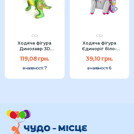
CGI
CGI
Ходяча фігура
Ходяча фігура
Динозавр 3D
Єдиноріг біло-
Тиранозавр 64см УП
райдужний CGI 60см
119,08 грн.
39,10 грн.
7
6
в наявності:
в наявності: