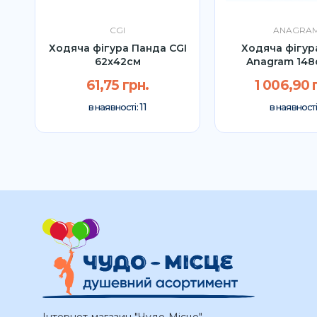
CGI
ANAGRA
ус
Ходяча фігура Панда CGI
Ходяча фігур
62x42см
Anagram 148
61,75 грн.
1 006,90 
11
в наявності:
в наявності