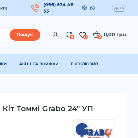
(096) 534 48
кти
УКР
53
0,00 грн.
Пошук
0
0
0
НКИ
АКЦІЇ ТА ЗНИЖКИ
ЕКСКЛЮЗИВ
 Кіт Томмі Grabo 24" УП