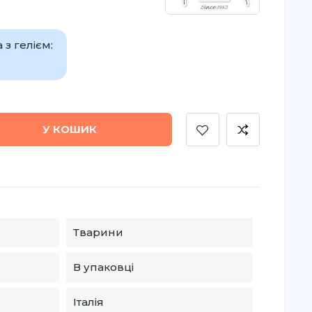
з гелієм:
У КОШИК
Тварини
В упаковці
Італія