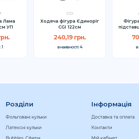
M
CGI
а Лама
Ходяча фігура Єдиноріг
Фігура
см УП
CGI 122см
підстав
грн.
240,19 грн.
70
1
4
:
в наявності:
в
Розділи
Інформація
Фольговані кульки
Доставка та оплата
Латексні кульки
Контакти
Bubbles. Сфери
Мій кабінет