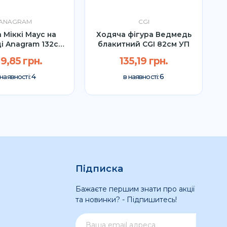
ANAGRAM
CGI
 Міккі Маус на
Ходяча фігура Ведмедь
Х
ці Anagram 132см
блакитний CGI 82см УП
УП
9,85 грн.
135,19 грн.
4
6
 наявності:
в наявності:
Підписка
Бажаєте першим знати про акції
та новинки? - Підпишитесь!