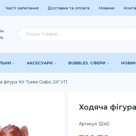
Часті запитання
Доставка та оплата
Новини
Конта
ин
ль
УЛЬКИ
АКСЕСУАРИ
BUBBLES. СФЕРИ
НОВИ
 фігура Кіт Томмі Grabo 24" УП
Ходяча фігура
Артикул:
5240