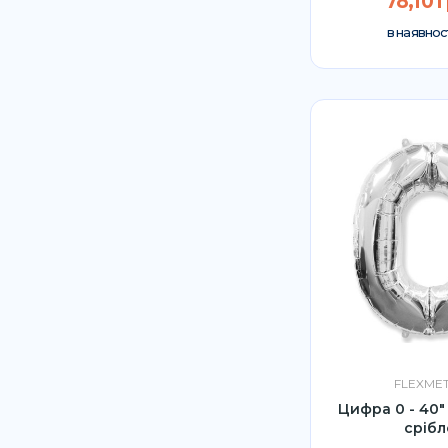
78,10 г
в наявност
FLEXME
Цифра 0 - 40"
срібл