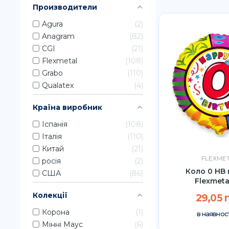
Производители
Agura
2
Anagram
82
CGI
21
Flexmetal
108
Grabo
110
Qualatex
4
Країна виробник
Іспанія
108
Італія
110
Китай
21
FLEXME
росія
2
Коло 0 HB
США
86
Flexmeta
Колекції
29,05 
Корона
1
в наявност
Мінні Маус
6