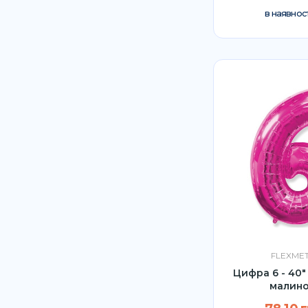
в наявност
FLEXME
Цифра 6 - 40"
малин