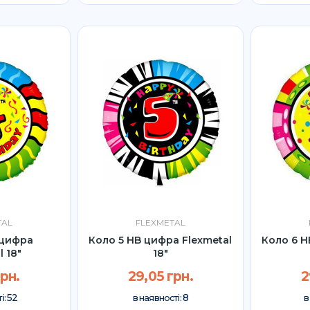
TAL
FLEXMETAL
 цифра
Коло 5 HB цифра Flexmetal
Коло 6 H
l 18"
18"
грн.
29,05 грн.
2
52
8
і:
в наявності:
в