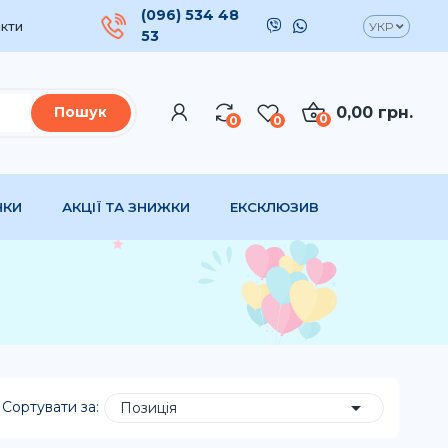
(096) 534 48
кти
УКР
53
0,00 грн.
Пошук
0
0
0
НКИ
АКЦІЇ ТА ЗНИЖКИ
ЕКСКЛЮЗИВ

Сортувати за:
Позиція