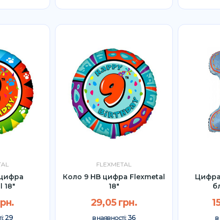
TAL
FLEXMETAL
 цифра
Коло 9 HB цифра Flexmetal
Цифра 
l 18"
18"
б
грн.
29,05 грн.
1
29
36
і:
в наявності:
в