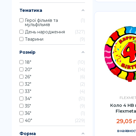
Тематика
Герої фільмів та
1
мульфільмів
День народження
327
Тварини
9
Розмір
18″
10
20"
14
26″
6
32″
2
33"
4
FLEXME
34"
51
Коло 4 HB
35″
9
Flexmeta
36″
1
40"
229
29,05 
в наявност
Форма