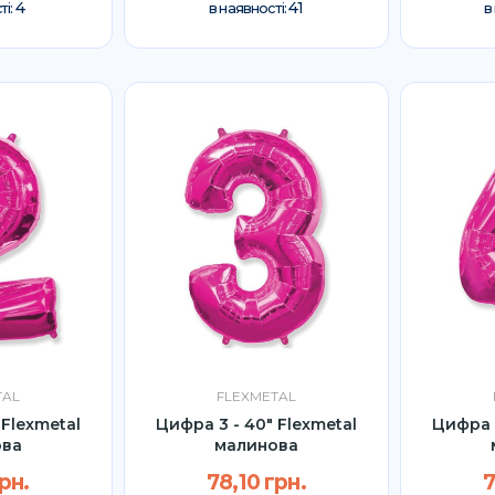
4
41
ті:
в наявності:
в
TAL
FLEXMETAL
 Flexmetal
Цифра 3 - 40" Flexmetal
Цифра 4
ова
малинова
рн.
78,10 грн.
7