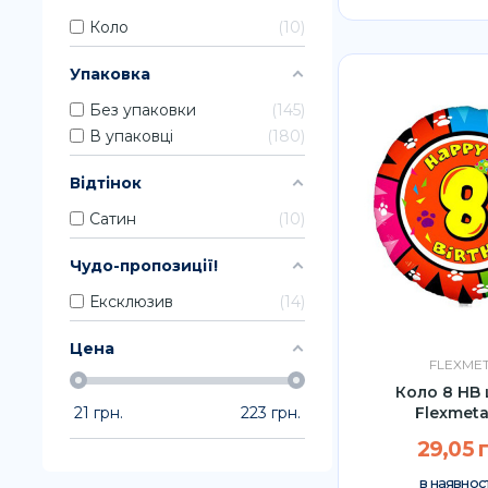
Коло
10
Упаковка
Без упаковки
145
В упаковці
180
Відтінок
Сатин
10
Чудо-пропозиції!
Ексклюзив
14
Цена
FLEXME
Коло 8 HB
Flexmeta
21
грн.
223
грн.
29,05 
в наявност