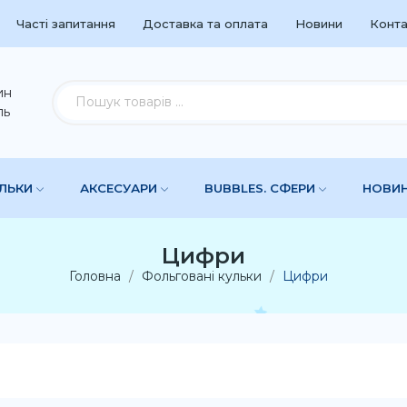
Часті запитання
Доставка та оплата
Новини
Конта
ин
ль
УЛЬКИ
АКСЕСУАРИ
BUBBLES. СФЕРИ
НОВИ
Цифри
Головна
Фольговані кульки
Цифри