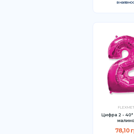
в наявнос
FLEXME
Цифра 2 - 40"
малин
78,10 г