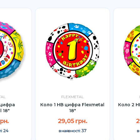
TAL
FLEXMETAL
 цифра
Коло 1 HB цифра Flexmetal
Коло 2 H
l 18"
18"
грн.
29,05 грн.
2
24
37
і:
в наявності:
в