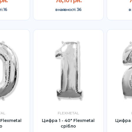
рн.
78,10 грн.
7
16
36
і:
в наявності:
в
TAL
FLEXMETAL
 Flexmetal
Цифра 1 - 40" Flexmetal
Цифра 2
о
срібло