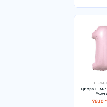
FLEXME
Цифра 1 - 40"
Роже
78,10 г