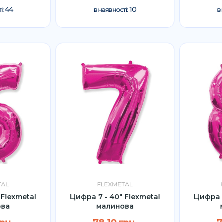
44
10
і:
в наявності:
в
TAL
FLEXMETAL
 Flexmetal
Цифра 7 - 40" Flexmetal
Цифра 8
ова
малинова