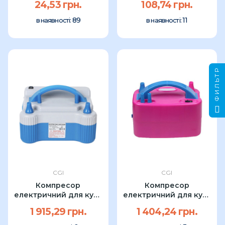
24,53 грн.
108,74 грн.
89
11
в наявності:
в наявності:
ФИЛЬТР
CGI
CGI
Компресор
Компресор
електричний для куль
електричний для куль
700W синій УП
600W УП
1 915,29 грн.
1 404,24 грн.