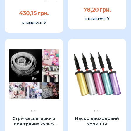
78,20 грн.
430,15 грн.
9
в наявності:
3
в наявності:
CGI
CGI
Стрічка для арки з
Насос двоходовий
повітряних куль.5
хром CGI
метрів.