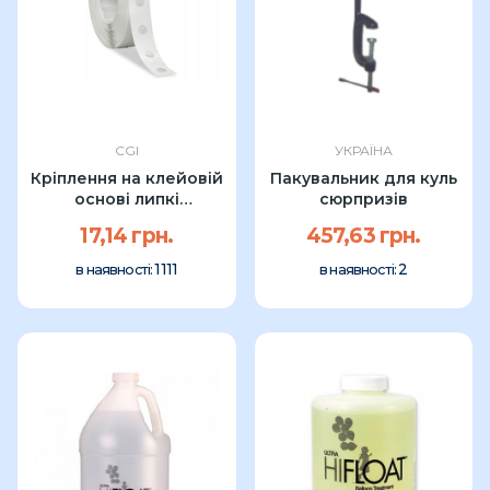
CGI
УКРАЇНА
Кріплення на клейовій
Пакувальник для куль
основі липкі
сюрпризів
(клейові)...
17,14 грн.
457,63 грн.
1111
2
в наявності:
в наявності: