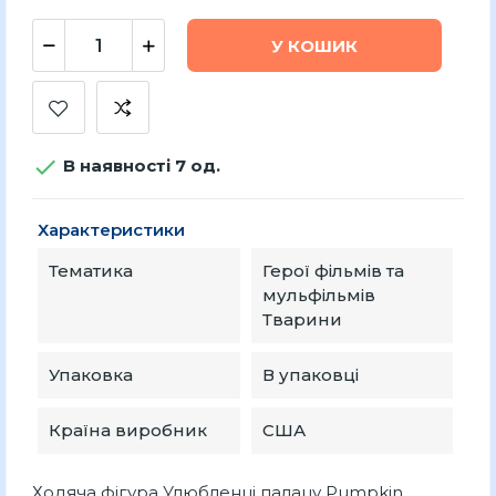
У КОШИК

В наявності 7 од.
Характеристики
Тематика
Герої фільмів та
мульфільмів
Тварини
Упаковка
В упаковці
Країна виробник
США
Ходяча фігура Улюбленці палацу Pumpkin