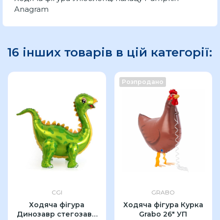
Anagram
16 інших товарів в цій категорії:
Розпродано
CGI
GRABO
Ходяча фігура
Ходяча фігура Курка
Динозавр стегозавр
Grabo 26" УП