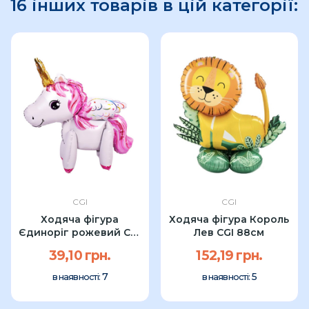
16 інших товарів в цій категорії:
CGI
CGI
Ходяча фігура
Ходяча фігура Король
Єдиноріг рожевий CGI
Лев CGI 88см
60см
39,10 грн.
152,19 грн.
7
5
в наявності:
в наявності: