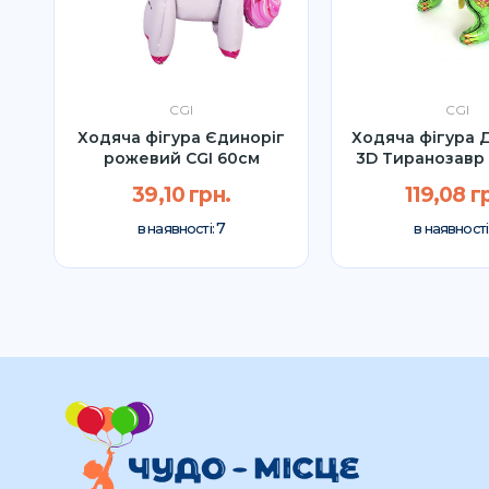
CGI
CGI
ус
Ходяча фігура Єдиноріг
Ходяча фігура 
рожевий CGI 60см
3D Тиранозавр
39,10 грн.
119,08 г
7
в наявності:
в наявності