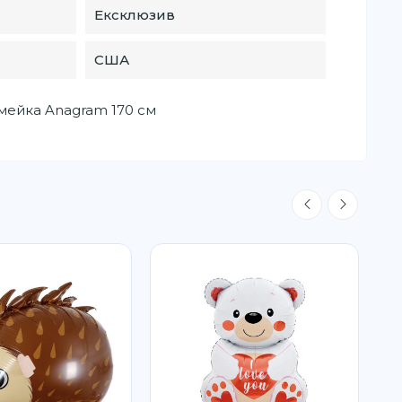
Ексклюзив
США
імейка Anagram 170 см
Р