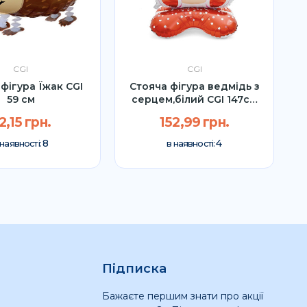
CGI
CGI
фігура Їжак CGI
Стояча фігура ведмідь з
59 см
серцем,білий CGI 147см
УП
2,15 грн.
152,99 грн.
8
4
 наявності:
в наявності:
Підписка
Бажаєте першим знати про акції