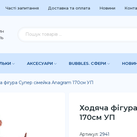
Часті запитання
Доставка та оплата
Новини
Конта
ин
ль
УЛЬКИ
АКСЕСУАРИ
BUBBLES. СФЕРИ
НОВИ
а фігура Супер сімейка Anagram 170см УП
Ходяча фігур
170см УП
Артикул:
2941