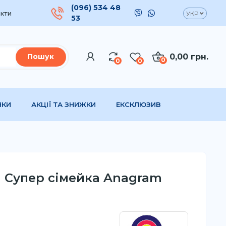
(096) 534 48
кти
УКР
53
0,00 грн.
Пошук
0
0
0
НКИ
АКЦІЇ ТА ЗНИЖКИ
ЕКСКЛЮЗИВ
а Супер сімейка Anagram