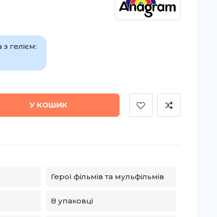
з гелієм:
У КОШИК
Герої фільмів та мульфільмів
В упаковці