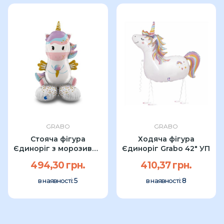
GRABO
GRABO
Стояча фігура
Ходяча фігура
Єдиноріг з морозивом
Єдиноріг Grabo 42" УП
Grabo 44″ УП
494,30 грн.
410,37 грн.
5
8
в наявності:
в наявності: