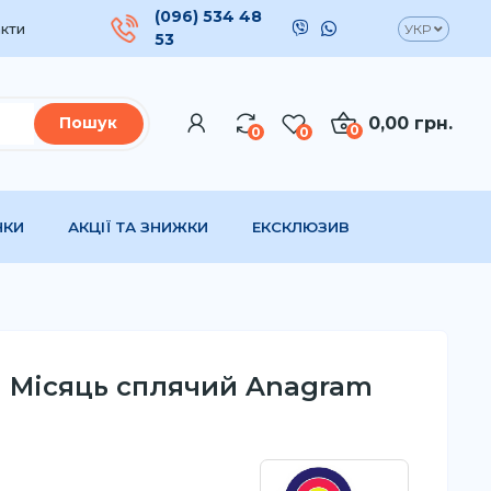
(096) 534 48
кти
УКР
53
0,00 грн.
Пошук
0
0
0
НКИ
АКЦІЇ ТА ЗНИЖКИ
ЕКСКЛЮЗИВ
а Місяць сплячий Anagram