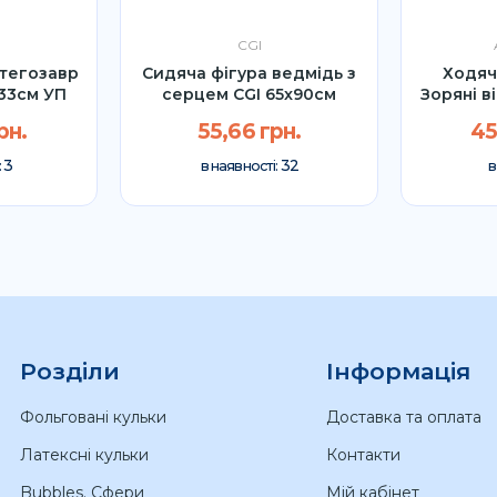
CGI
Стегозавр
Сидяча фігура ведмідь з
Ходяч
133см УП
серцем CGI 65x90см
Зоряні в
рн.
55,66 грн.
45
3
32
:
в наявності:
в
Розділи
Інформація
Фольговані кульки
Доставка та оплата
Латексні кульки
Контакти
Bubbles. Сфери
Мій кабінет