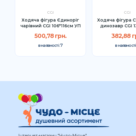
CGI
CGI
ен
Ходяча фігура Єдиноріг
Ходяча фігура 
.
чарівний CGI 106*116см УП
динозавр CGI 
500,78 грн.
382,88 г
7
в наявності:
в наявності
Інтернет-магазин "Чудо-Місце"