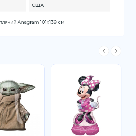
США
плячий Anagram 101х139 см