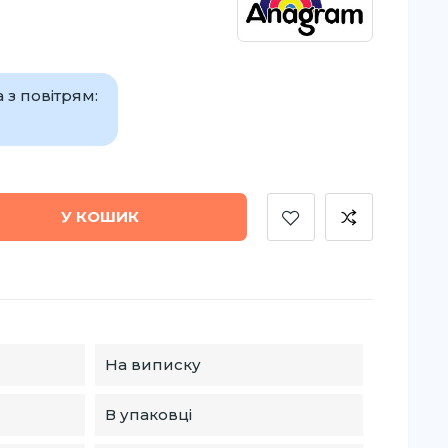
 з повітрям:
У КОШИК
На виписку
В упаковці