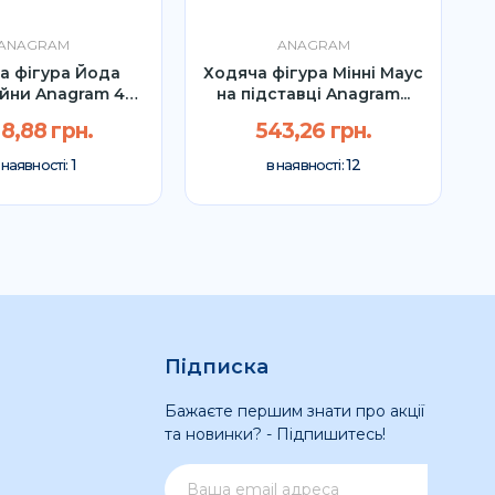
ANAGRAM
ANAGRAM
а фігура Йода
Ходяча фігура Мінні Маус
Х
ійни Anagram 40"
на підставці Anagram...
УП
8,88 грн.
543,26 грн.
1
12
 наявності:
в наявності:
Підписка
Бажаєте першим знати про акції
та новинки? - Підпишитесь!