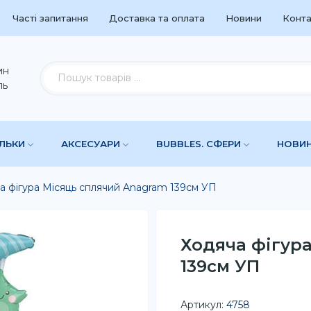
Часті запитання
Доставка та оплата
Новини
Конта
ин
ль
УЛЬКИ
АКСЕСУАРИ
BUBBLES. СФЕРИ
НОВИ
а фігура Місяць сплячий Anagram 139см УП
Ходяча фігур
139см УП
Артикул:
4758