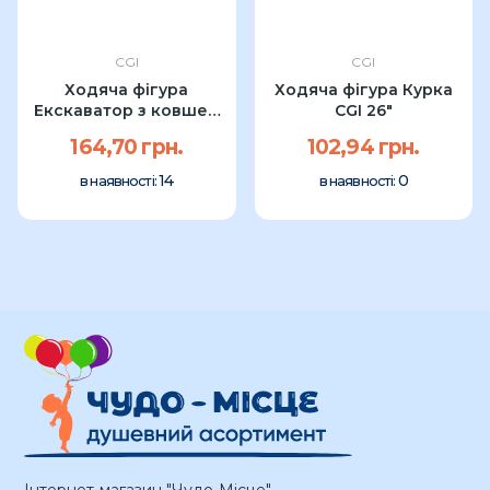
CGI
CGI
Ходяча фігура
Ходяча фігура Курка
Екскаватор з ковшем
CGI 26"
68x45см УП
164,70 грн.
102,94 грн.
14
0
в наявності:
в наявності:
Інтернет-магазин "Чудо-Місце"