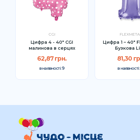
CGI
FLEXMETA
l
Цифра 4 - 40" CGI
Цифра 1 – 40″ F
малинова в серцях
Бузкова Li
62,87 грн.
81,30 гр
9
в наявності:
в наявності