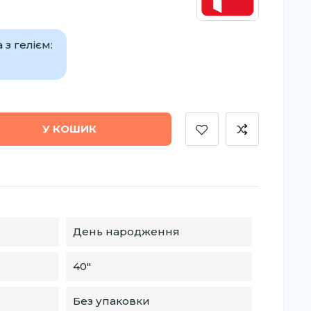
з гелієм:
У КОШИК
День народження
40"
Без упаковки