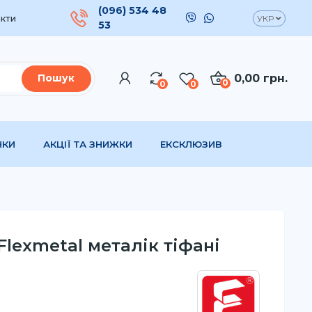
(096) 534 48
кти
УКР
53
0,00 грн.
Пошук
0
0
0
НКИ
АКЦІЇ ТА ЗНИЖКИ
ЕКСКЛЮЗИВ
Flexmetal металік тіфані