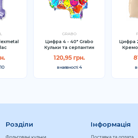
L
GRABO
lexmetal
Цифра 4 - 40" Grabo
Цифра 2
lac
Кульки та серпантин
Кремо
н.
120,95 грн.
8
10
4
:
в наявності:
в
Розділи
Інформація
Фольговані кульки
Доставка та оплата