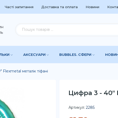
Часті запитання
Доставка та оплата
Новини
Конта
ин
ль
УЛЬКИ
АКСЕСУАРИ
BUBBLES. СФЕРИ
НОВИ
" Flexmetal металік тіфані
Цифра 3 - 40" 
Артикул:
2285