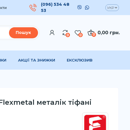
(096) 534 48
кти
УКР
53
0,00 грн.
Пошук
0
0
0
НКИ
АКЦІЇ ТА ЗНИЖКИ
ЕКСКЛЮЗИВ
Flexmetal металік тіфані