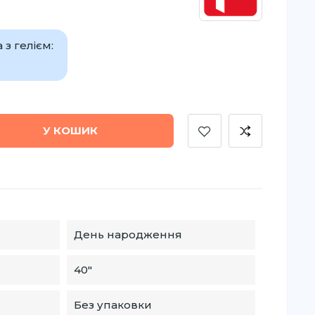
з гелієм:
У КОШИК
День народження
40"
Без упаковки