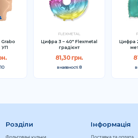
FLEXMETAL
" Grabo
Цифра 3 – 40″ Flexmetal
Цифра 2
 УП
градієнт
мет
рн.
81,30 грн.
8
10
8
:
в наявності:
в
Розділи
Інформація
Фольговані кульки
Доставка та оплата