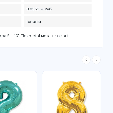
0.0539 м куб
Іспанія
а 5 - 40" Flexmetal металік тіфані
Р