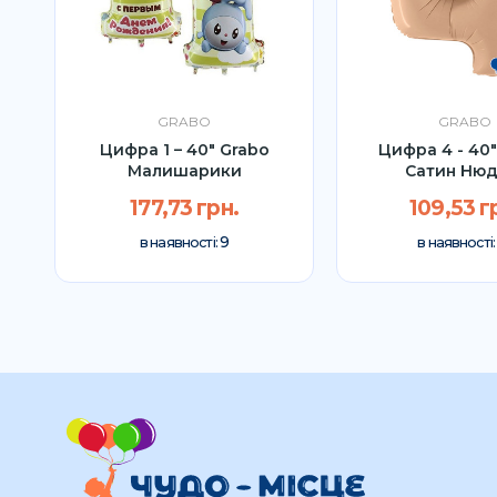
GRABO
GRABO
m
Цифра 1 – 40″ Grabo
Цифра 4 - 40
Малишарики
Сатин Нюд
177,73 грн.
109,53 г
9
в наявності:
в наявності