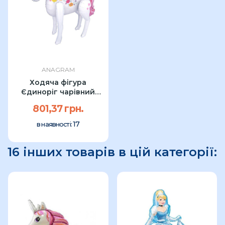
ANAGRAM
Ходяча фігура
Єдиноріг чарівний
Anagram 116см УП
801,37 грн.
17
в наявності:
16 інших товарів в цій категорії: