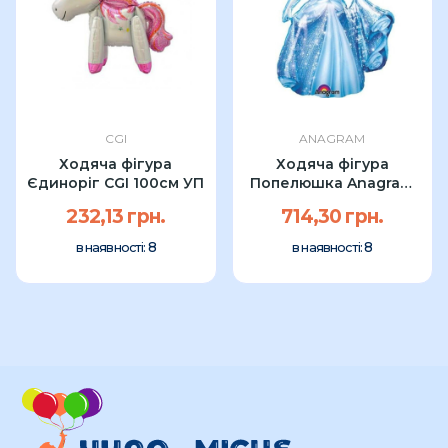
CGI
ANAGRAM
Ходяча фігура
Ходяча фігура
Єдиноріг CGI 100см УП
Попелюшка Anagram
121см УП
232,13 грн.
714,30 грн.
8
8
в наявності:
в наявності: