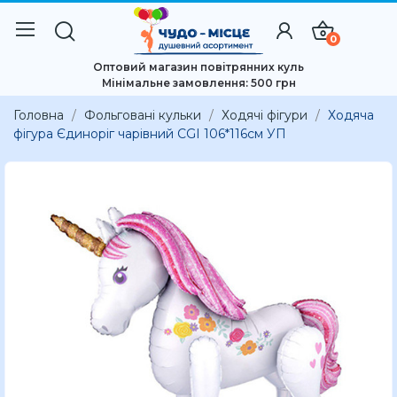
0
Оптовий магазин повітрянних куль
Мінімальне замовлення: 500 грн
Головна
Фольговані кульки
Ходячі фігури
Ходяча
фігура Єдиноріг чарівний CGI 106*116см УП