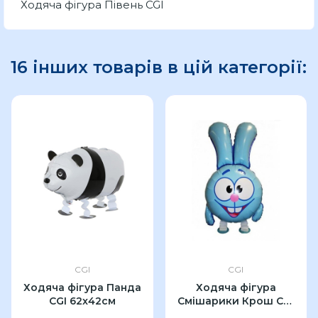
Ходяча фігура Півень CGI
16 інших товарів в цій категорії:
CGI
CGI
Ходяча фігура Панда
Ходяча фігура
CGI 62x42см
Смішарики Крош CGI
91см