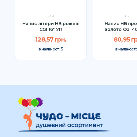
CGI
CGI
o
Напис літери HB рожеві
Напис HB пр
CGI 16" УП
золото CGI 4
128,57 грн.
80,95 гр
5
в наявності:
в наявності