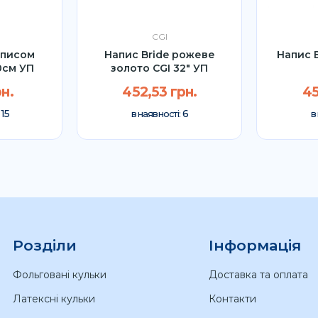
CGI
описом
Напис Bride рожеве
Напис B
0см УП
золото CGI 32" УП
н.
452,53 грн.
45
15
6
:
в наявності:
в
Розділи
Інформація
Фольговані кульки
Доставка та оплата
Латексні кульки
Контакти