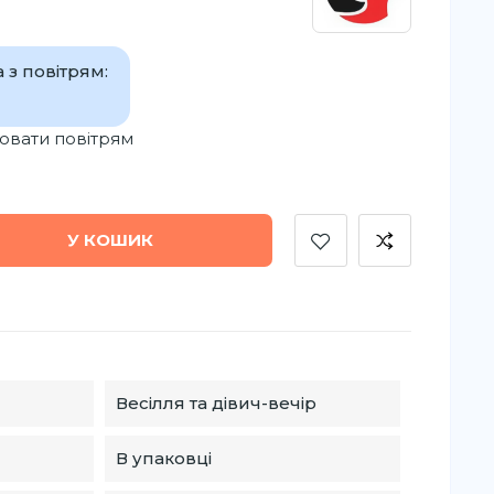
 з повітрям:
вати повітрям
У КОШИК
Весілля та дівич-вечір
В упаковці