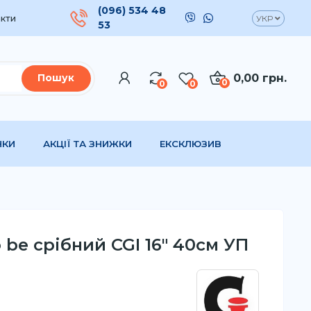
(096) 534 48
кти
УКР
53
0,00 грн.
Пошук
0
0
0
НКИ
АКЦІЇ ТА ЗНИЖКИ
ЕКСКЛЮЗИВ
 be срібний CGI 16" 40см УП