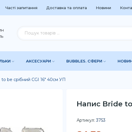
Часті запитання
Доставка та оплата
Новини
Конта
ин
ль
УЛЬКИ
АКСЕСУАРИ
BUBBLES. СФЕРИ
НОВИ
 to be срібний CGI 16" 40см УП
Напис Bride to
Артикул:
3753