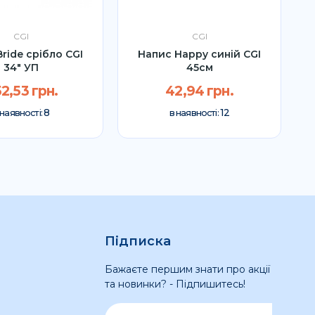
CGI
CGI
ride срібло CGI
Напис Happy синій CGI
34" УП
45см
2,53 грн.
42,94 грн.
8
12
 наявності:
в наявності:
Підписка
Бажаєте першим знати про акції
та новинки? - Підпишитесь!