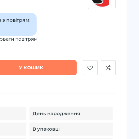
 з повітрям:
вати повітрям
У КОШИК
День народження
В упаковці