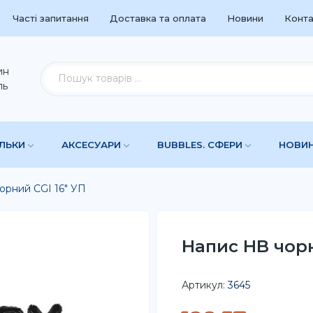
Часті запитання
Доставка та оплата
Новини
Конта
ин
ль
УЛЬКИ
АКСЕСУАРИ
BUBBLES. СФЕРИ
НОВИ
орний CGI 16" УП
Напис HB чорн
Артикул:
3645