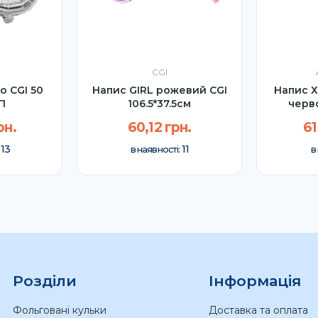
CGI
о CGI 50
Напис GIRL рожевий CGI
Напис Х
УП
106.5*37.5см
черв
(
рн.
60,12 грн.
61
13
11
:
в наявності:
в
Розділи
Інформація
Фольговані кульки
Доставка та оплата