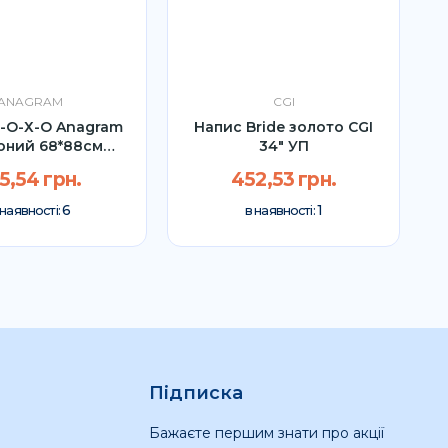
ANAGRAM
CGI
-О-Х-О Anagram
Напис Bride золото CGI
оний 68*88см
34" УП
літера) УП
5,54 грн.
452,53 грн.
6
1
 наявності:
в наявності:
Підписка
Бажаєте першим знати про акції