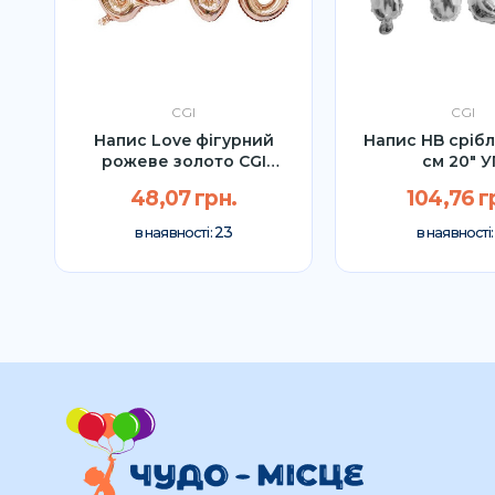
CGI
CGI
Напис Love фігурний
Напис HB срібл
рожеве золото CGI
см 20" 
89*60см УП
48,07 грн.
104,76 г
23
в наявності:
в наявності