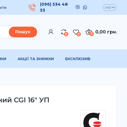
(096) 534 48
кти
УКР
53
0,00 грн.
Пошук
0
0
0
НКИ
АКЦІЇ ТА ЗНИЖКИ
ЕКСКЛЮЗИВ
ий CGI 16" УП