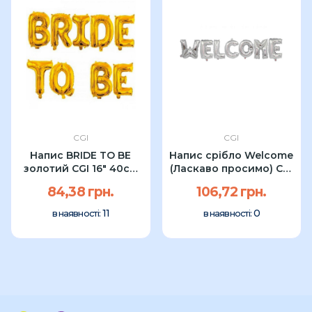
CGI
CGI
Напис BRIDE TO BE
Напис срібло Welcome
золотий CGI 16" 40см
(Ласкаво просимо) CGI
УП
16"
84,38 грн.
106,72 грн.
11
0
в наявності:
в наявності: