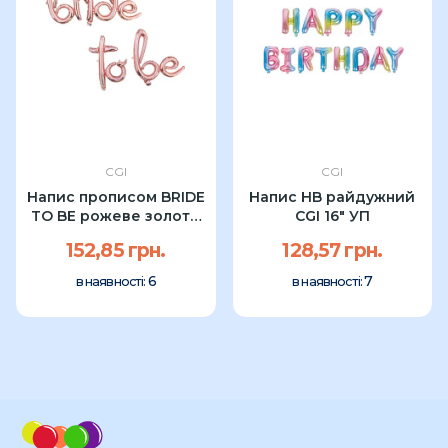
CGI
CGI
Напис прописом BRIDE
Напис HB райдужний
TO BE рожеве золото
CGI 16" УП
CGI УП
152,85 грн.
128,57 грн.
6
7
в наявності:
в наявності: