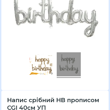
Напис срібний HB прописом
CGI 40см УП