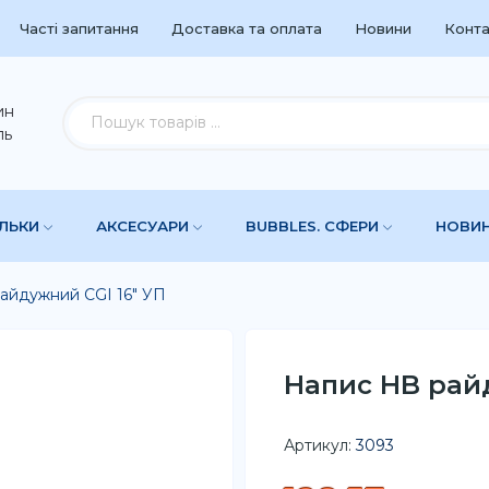
Часті запитання
Доставка та оплата
Новини
Конта
ин
ль
УЛЬКИ
АКСЕСУАРИ
BUBBLES. СФЕРИ
НОВИ
айдужний CGI 16" УП
Напис HB райд
Артикул:
3093