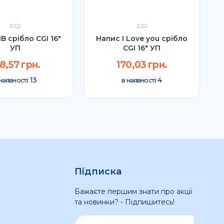
CGI
CGI
B срібло CGI 16"
Напис I Love you срібло
Н
УП
CGI 16" УП
8,57 грн.
170,03 грн.
13
4
наявності:
в наявності:
Підписка
Бажаєте першим знати про акції
та новинки? - Підпишитесь!