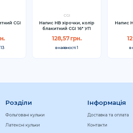
CGI
итний CGI
Напис HB зірочки, колір
Напис H
м
блакитний CGI 16" УП
н.
128,57 грн.
12
13
1
:
в наявності:
в 
Розділи
Інформація
Фольговані кульки
Доставка та оплата
Латексні кульки
Контакти