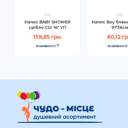
CGI
CGI
GI
Напис BABY SHOWER
Напис Boy блак
срібло CGI 16" УП
91*36с
159,85 грн.
60,12 гр
7
в наявності:
в наявності