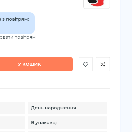
 з повітрям:
вати повітрям
У КОШИК
День народження
В упаковці