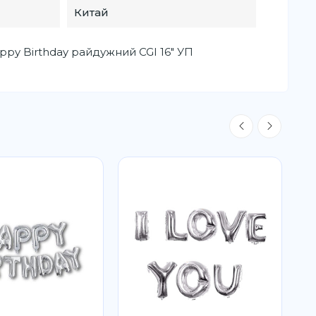
Китай
py Birthday райдужний CGI 16" УП