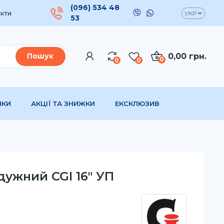
(096) 534 48
кти
УКР
53
0,00 грн.
Пошук
0
0
0
НКИ
АКЦІЇ ТА ЗНИЖКИ
ЕКСКЛЮЗИВ
ужний CGI 16" УП