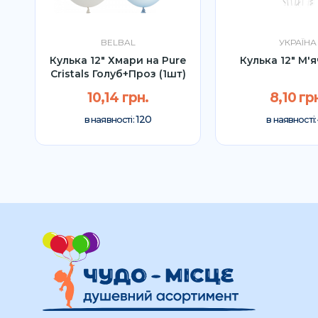
BELBAL
УКРАЇНА
(1
Кулька 12" Хмари на Pure
Кулька 12" М'я
Cristals Голуб+Проз (1шт)
10,14 грн.
8,10 гр
120
в наявності:
в наявності: