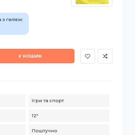
з гелієм:
У КОШИК
Ігри та спорт
12″
Поштучно