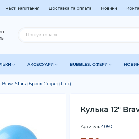
Часті запитання
Доставка та оплата
Новини
Конта
ин
ль
УЛЬКИ
АКСЕСУАРИ
BUBBLES. СФЕРИ
НОВИ
 Brawl Stars (Бравл Старс) (1 шт)
Кулька 12" Bra
Артикул:
4050