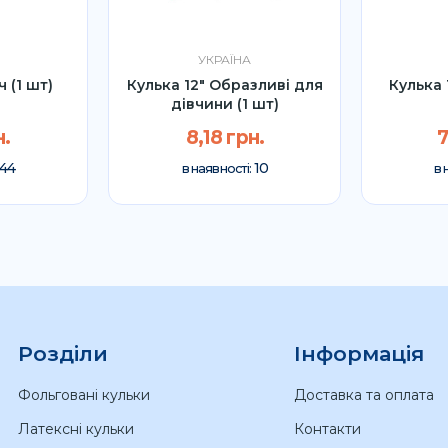
УКРАЇНА
ч (1 шт)
Кулька 12" Образливі для
Кулька 
дівчини (1 шт)
н.
8,18 грн.
7
44
10
в наявності:
в 
Розділи
Інформація
Фольговані кульки
Доставка та оплата
Латексні кульки
Контакти