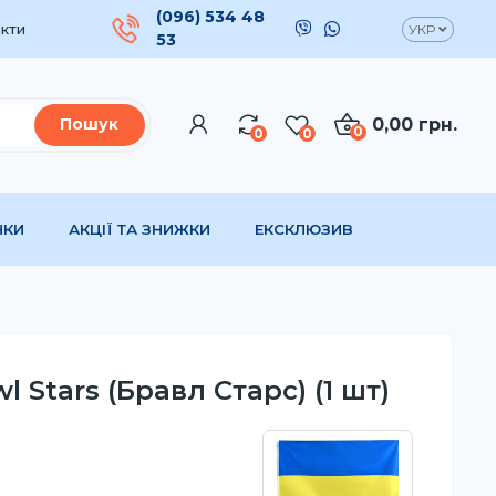
(096) 534 48
кти
УКР
53
0,00 грн.
Пошук
0
0
0
НКИ
АКЦІЇ ТА ЗНИЖКИ
ЕКСКЛЮЗИВ
wl Stars (Бравл Старс) (1 шт)