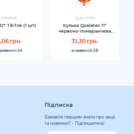
УКРАЇНА
QUALATEX
12" TikTok (1 шт)
Кулька Qualatex 11"
червоно-помаранчева
Агат (1...
,06 грн.
31,30 грн.
24
26
наявності:
в наявності:
Підписка
Бажаєте першим знати про акції
та новинки? - Підпишитесь!