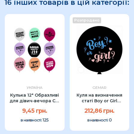
16 інших товарів в цій категорії:
Розпродано
УКРАЇНА
GEMAR
Кулька 12" Образливі
Куля на визначення
для дівич-вечора CGI
статі Boy or Girl
(1...
Gemar...
9,45 грн.
212,86 грн.
125
0
в наявності:
в наявності: