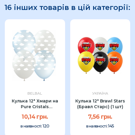
16 інших товарів в цій категорії:
BELBAL
УКРАЇНА
Кулька 12" Хмари на
Кулька 12" Brawl Stars
Pure Cristals
(Бравл Старс) (1 шт)
Голуб+Проз (1шт)
10,14 грн.
7,56 грн.
120
145
в наявності:
в наявності: