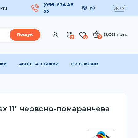
(096) 534 48
кти
УКР
53
0,00 грн.
Пошук
0
0
0
НКИ
АКЦІЇ ТА ЗНИЖКИ
ЕКСКЛЮЗИВ
ex 11" червоно-помаранчева