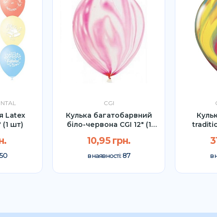
ENTAL
CGI
я Latex
Кулька багатобарвний
Кульк
 (1 шт)
біло-червона CGI 12″ (1
traditi
шт)
н.
10,95 грн.
3
50
87
в наявності:
в 