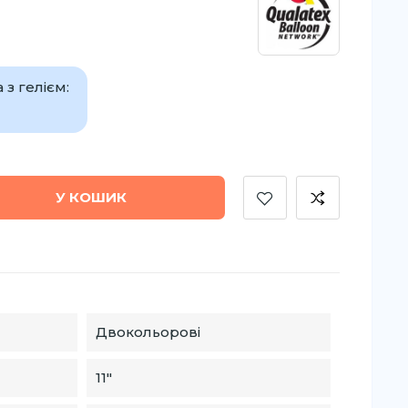
з гелієм:
У КОШИК
Двокольорові
11"