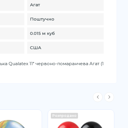
Агат
Поштучно
0.015 м куб
США
ька Qualatex 11" червоно-помаранчева Агат (1
Розпродано