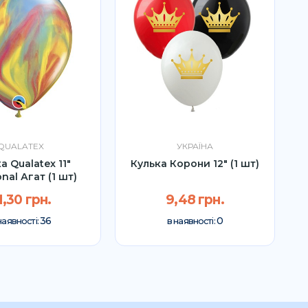
QUALATEX
УКРАЇНА
а Qualatex 11"
Кулька Корони 12" (1 шт)
К
onal Агат (1 шт)
1,30 грн.
9,48 грн.
36
0
наявності:
в наявності: