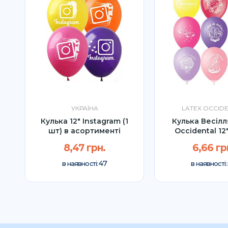
УКРАЇНА
LATEX OCCID
Кулька 12" Instagram (1
Кулька Весілл
шт) в асортименті
Occidental 12″
8,47 грн.
6,66 гр
47
в наявності:
в наявності: