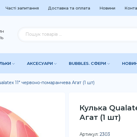
Часті запитання
Доставка та оплата
Новини
Конта
ин
ль
УЛЬКИ
АКСЕСУАРИ
BUBBLES. СФЕРИ
НОВИ
alatex 11" червоно-помаранчева Агат (1 шт)
Кулька Qualat
Агат (1 шт)
Артикул:
2303