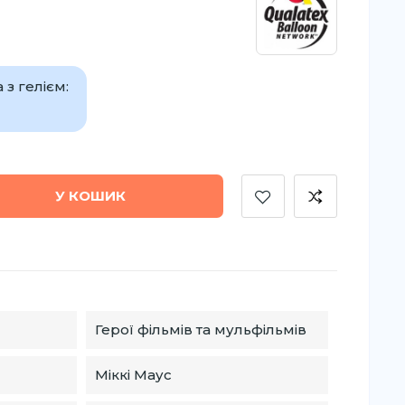
з гелієм:
У КОШИК
Герої фільмів та мульфільмів
Міккі Маус