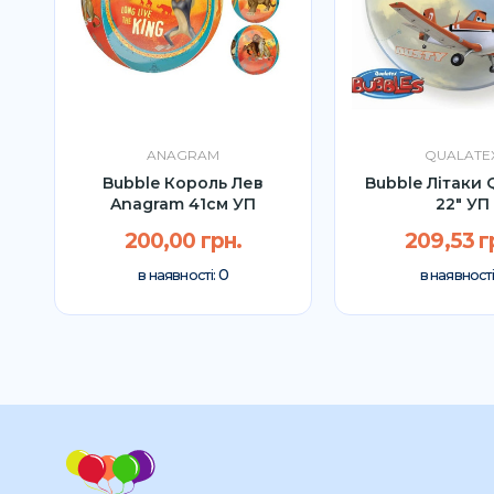
ANAGRAM
QUALATE
Bubble Король Лев
Bubble Літаки 
Anagram 41см УП
22" УП
200,00 грн.
209,53 г
0
в наявності:
в наявності