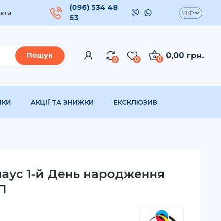
(096) 534 48
кти
УКР
53
0,00 грн.
Пошук
0
0
0
НКИ
АКЦІЇ ТА ЗНИЖКИ
ЕКСКЛЮЗИВ
маус 1-й День народження
П