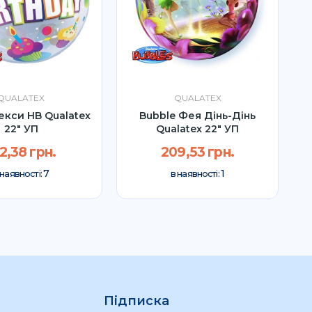
QUALATEX
QUALATEX
екси HB Qualatex
Bubble Фея Дінь-Дінь
22" УП
Qualatex 22" УП
2,38 грн.
209,53 грн.
7
1
 наявності:
в наявності:
Підписка