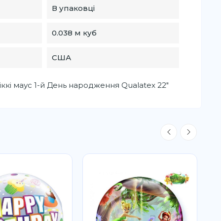
В упаковці
0.038 м куб
США
іккі маус 1-й День народження Qualatex 22"