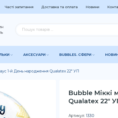
Часті запитання
Доставка та оплата
Новини
Конта
ин
ль
УЛЬКИ
АКСЕСУАРИ
BUBBLES. СФЕРИ
НОВИ
маус 1-й День народження Qualatex 22" УП
Bubble Міккі 
Qualatex 22" У
Артикул:
1330