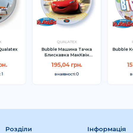
X
QUALATEX
Qualatex
Bubble Машина Тачка
Bubble К
Блискавка МакКвін
Qualatex...
рн.
195,04 грн.
15
1
0
:
в наявності:
в
Розділи
Інформація