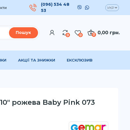
(096) 534 48
кти
УКР
53
0,00 грн.
Пошук
0
0
0
НКИ
АКЦІЇ ТА ЗНИЖКИ
ЕКСКЛЮЗИВ
10" рожева Baby Pink 073