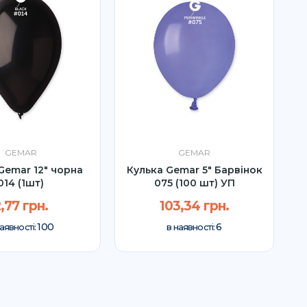
GEMAR
GEMAR
Gemar 12" чорна
Кулька Gemar 5″ Барвінок
014 (1шт)
075 (100 шт) УП
,77 грн.
103,34 грн.
100
6
наявності:
в наявності: