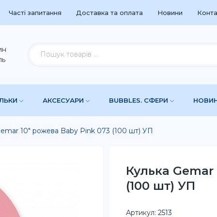
Часті запитання
Доставка та оплата
Новини
Конта
ин
ль
УЛЬКИ
АКСЕСУАРИ
BUBBLES. СФЕРИ
НОВИ
emar 10" рожева Baby Pink 073 (100 шт) УП
Кулька Gemar 
(100 шт) УП
Артикул:
2513