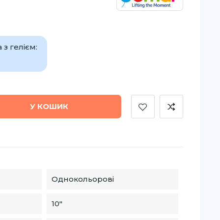
з гелієм:
У КОШИК
Однокольорові
10″