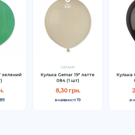
GEMAR
" зелений
Кулька Gemar 19" латте
Кулька 
)
084 (1 шт)
н.
8,30 грн.
2
89
19
в наявності:
в 