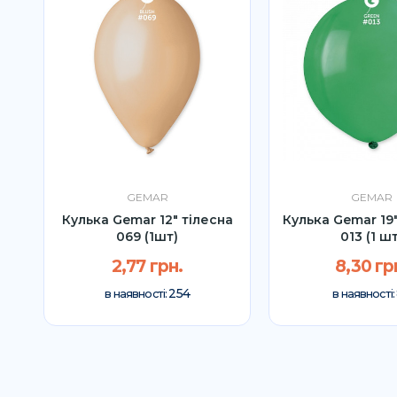
GEMAR
GEMAR
ал
Кулька Gemar 12" тілесна
Кулька Gemar 19
П
069 (1шт)
013 (1 шт
2,77 грн.
8,30 гр
254
в наявності:
в наявності: