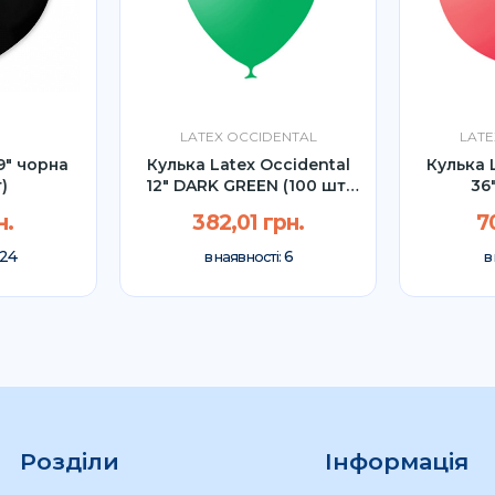
LATEX OCCIDENTAL
LATE
9" чорна
Кулька Latex Occidental
Кулька 
т)
12" DARK GREEN (100 шт)
36
УП
н.
382,01 грн.
7
24
6
в наявності:
в
Розділи
Інформація