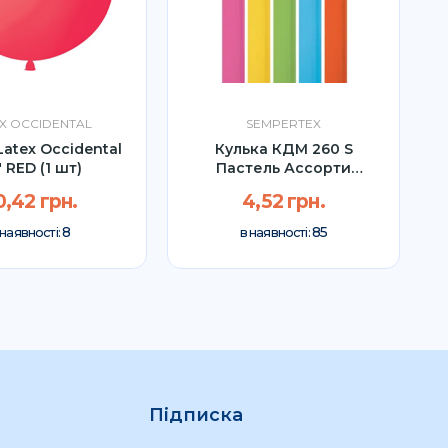
X OCCIDENTAL
SEMPERTEX
Latex Occidental
Кулька КДМ 260 S
" RED (1 шт)
Пастель Ассорти
Sempertex (1шт)
0,42 грн.
4,52 грн.
8
85
 наявності:
в наявності:
Підписка