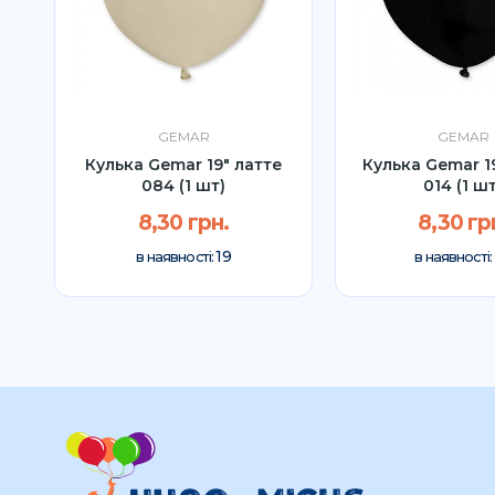
GEMAR
GEMAR
l
Кулька Gemar 19" латте
Кулька Gemar 1
..
084 (1 шт)
014 (1 ш
8,30 грн.
8,30 гр
19
в наявності:
в наявності: