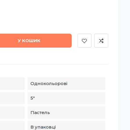
У КОШИК
Однокольорові
5″
Пастель
В упаковці