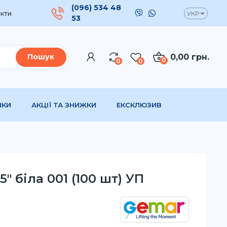
(096) 534 48
кти
УКР
53
0,00 грн.
Пошук
0
0
0
НКИ
АКЦІЇ ТА ЗНИЖКИ
ЕКСКЛЮЗИВ
" біла 001 (100 шт) УП