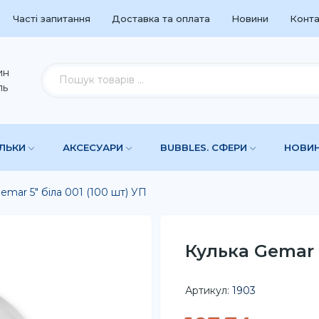
Часті запитання
Доставка та оплата
Новини
Конта
ин
ль
УЛЬКИ
АКСЕСУАРИ
BUBBLES. СФЕРИ
НОВИ
emar 5" біла 001 (100 шт) УП
Кулька Gemar 5
Артикул:
1903