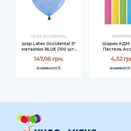
LATEX OCCIDENTAL
SEMPERT
Шар Latex Occidental 5"
Шарик КДМ 
металлик BLUE (100 шт)
Пастель Ас
УП
Sempertex (
147,06 грн.
4,52 гр
5
в наявності:
в наявності: