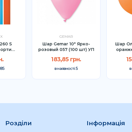
EX
GEMAR
260 S
Шар Gemar 10" Ярко-
Шар Ол
сорти
розовый 057 (100 шт) УП
оранже
1шт)
н.
183,85 грн.
15
85
5
в наявності:
в
Розділи
Інформація