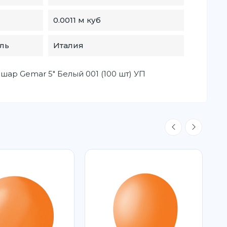
0.0011 м куб
ль
Италия
ар Gemar 5" Белый 001 (100 шт) УП
Н