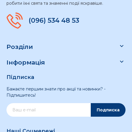
робити їхні свята та знаменні події яскравіше.
(096) 534 48 53

Розділи

Інформація
Підписка
Бажаєте першим знати про акції та новинки? -
Підпишитесь!
Подписка
Наші Соцмережі