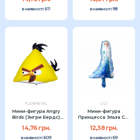
611
98
в наявності:
в наявності:
FLEXMETAL
CGI
Мини-фигура Angry
Мини-фигура
Birds (Энгри Бердс)
Принцесса Эльза CGI
Желтая...
52
14,76 грн.
12,38 грн.
609
69
в наявності:
в наявності: