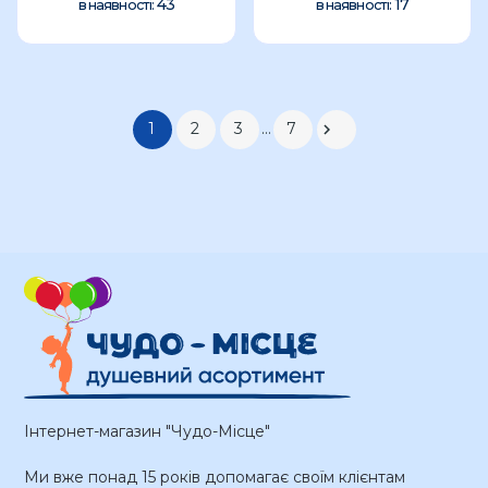
43
17
в наявності:
в наявності:
1
2
3
…
7

Інтернет-магазин "Чудо-Місце"
Ми вже понад 15 років допомагає своїм клієнтам