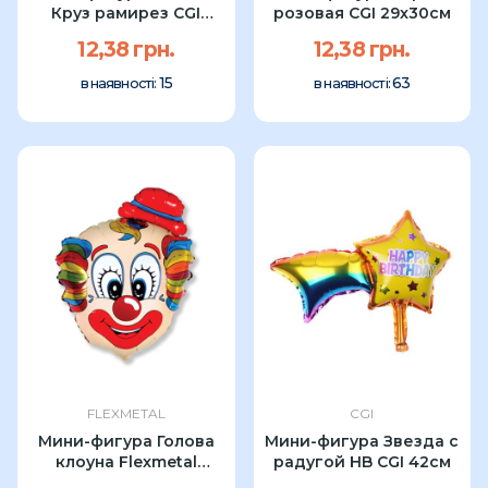
Круз рамирез CGI
розовая CGI 29x30см
38x26см
12,38 грн.
12,38 грн.
15
63
в наявності:
в наявності:
FLEXMETAL
CGI
Мини-фигура Голова
Мини-фигура Звезда с
клоуна Flexmetal
радугой HB CGI 42см
27x21см