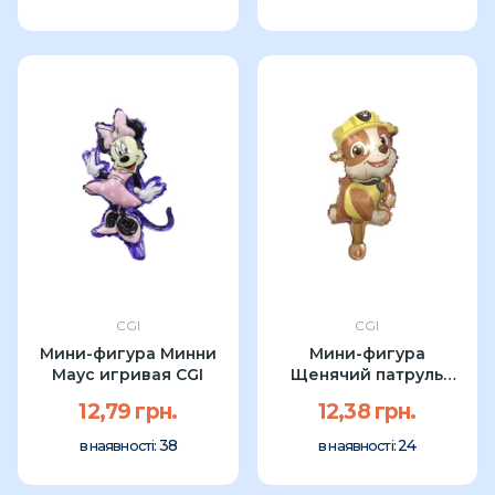
CGI
CGI
Мини-фигура Минни
Мини-фигура
Маус игривая CGI
Щенячий патруль
Крепыш CGI 38см
12,79 грн.
12,38 грн.
38
24
в наявності:
в наявності: