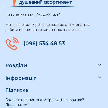
Інтернет-магазин "Чудо-Місце"
Ми вже понад 15 років допомагає своїм клієнтам
робити їхні свята та знаменні події яскравіше.
(096) 534 48 53

Розділи

Інформація
Підписка
Бажаєте першим знати про акції та новинки? -
Підпишитесь!