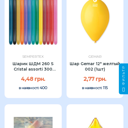
SEMPERTEX
GEMAR
Шарик ШДМ 260 S
Шар Gemar 12" желтый
ФИЛЬТР
Cristal assorti 300
002 (1шт)
Sempertex...
4,48 грн.
2,77 грн.
400
115
в наявності:
в наявності: