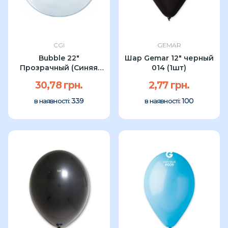
CGI
GEMAR
Bubble 22"
Шар Gemar 12" черный
Прозрачный (Синяя
014 (1шт)
упаковка) С...
30,78 грн.
2,77 грн.
339
100
в наявності:
в наявності: