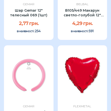
GEMAR
BELBAL
Шар Gemar 12"
B105/449 Макарун
телесный 069 (1шт)
светло-голубой 12"
(1шт)
2,77 грн.
4,29 грн.
254
591
в наявності:
в наявності:
GEMAR
FLEXMETAL