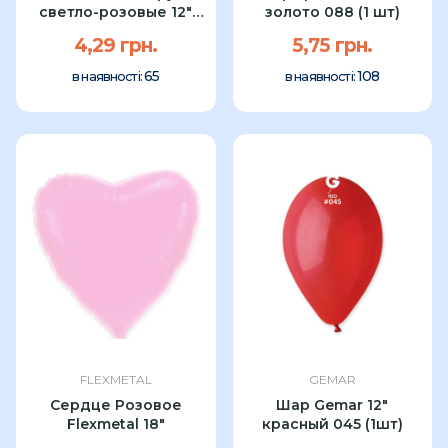
светло-розовые 12″
золото 088 (1 шт)
(1шт)
4,29 грн.
5,75 грн.
65
108
в наявності:
в наявності:
FLEXMETAL
GEMAR
Сердце Розовое
Шар Gemar 12"
Flexmetal 18"
красный 045 (1шт)