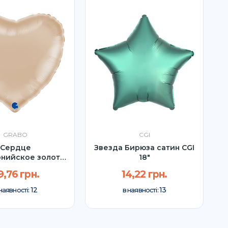
GRABO
CGI
Сердце
Звезда Бирюза сатин CGI
нийское золото
18"
Grabo 18"
9,76 грн.
14,22 грн.
12
13
наявності:
в наявності: