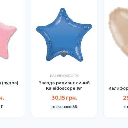
KALEIDOSCOPE
 (пудра)
Звезда радиант синий
Kaleidoscope 18"
Калифор
н.
30,15 грн.
2
11
36
:
в наявності:
в 