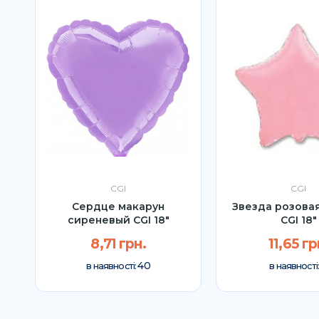
CGI
CGI
Сердце макарун
Звезда розовая
сиреневый CGI 18"
CGI 18"
8,71 грн.
11,65 гр
40
в наявності:
в наявності