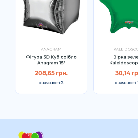
ANAGRAM
KALEIDOSC
Фігура 3D Куб срібло
Зірка зел
Anagram 15"
Kaleidoscop
208,65 грн.
30,14 гр
2
в наявності:
в наявності: