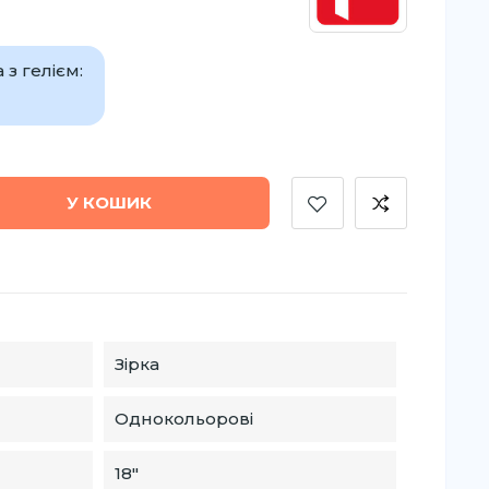
з гелієм:
У КОШИК
Зірка
Однокольорові
18″