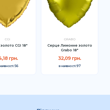
CGI
GRABO
золото CGI 18"
Серце Лимонне золото
Grabo 18"
4,18 грн.
32,09 грн.
56
97
наявності:
в наявності: