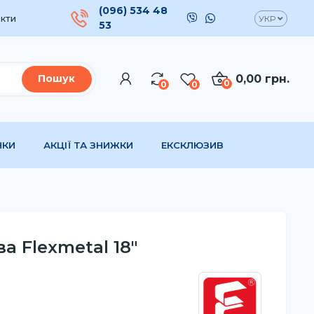
(096) 534 48
кти
УКР
53
0,00 грн.
Пошук
0
0
0
НКИ
АКЦІЇ ТА ЗНИЖКИ
ЕКСКЛЮЗИВ
а Flexmetal 18"