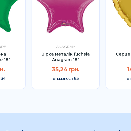
OPE
ANAGRAM
ена
Зірка металік fuchsia
Серце 
e 18"
Anagram 18"
н.
35,24 грн.
1
134
83
в наявності:
в 