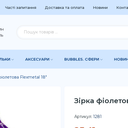
Часті запитання
Доставка та оплата
Новини
Конта
ин
ль
УЛЬКИ
АКСЕСУАРИ
BUBBLES. СФЕРИ
НОВИ
фіолетова Flexmetal 18"
Зірка фіолетов
Артикул:
1281