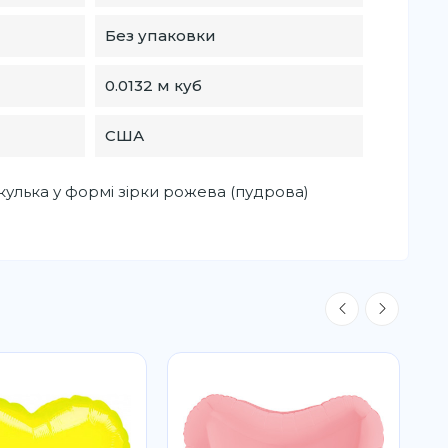
Без упаковки
0.0132 м куб
США
кулька у формі зірки рожева (пудрова)