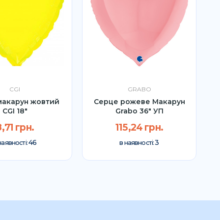
CGI
GRABO
макарун жовтий
Серце рожеве Макарун
CGI 18"
Grabo 36″ УП
8,71 грн.
115,24 грн.
46
3
наявності:
в наявності: