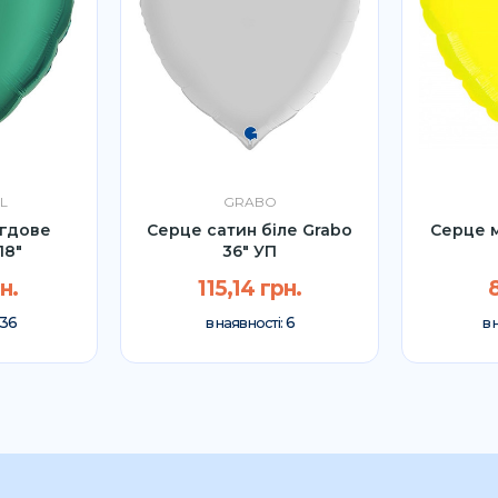
L
GRABO
гдове
Серце сатин біле Grabo
Серце 
18"
36″ УП
н.
115,14 грн.
36
6
в наявності:
в 