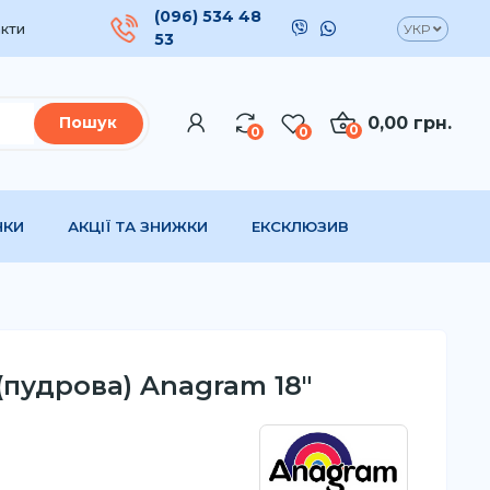
(096) 534 48
кти
УКР
53
0,00 грн.
Пошук
0
0
0
НКИ
АКЦІЇ ТА ЗНИЖКИ
ЕКСКЛЮЗИВ
(пудрова) Anagram 18"