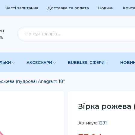
Часті запитання
Доставка та оплата
Новини
Конта
ин
ль
УЛЬКИ
АКСЕСУАРИ
BUBBLES. СФЕРИ
НОВИ
рожева (пудрова) Anagram 18"
Зірка рожева 
Артикул:
1291