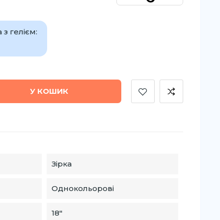
з гелієм:
У КОШИК
Зірка
Однокольорові
18″