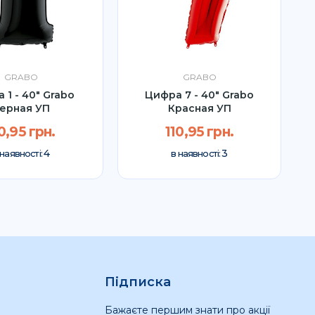
GRABO
GRABO
 1 - 40" Grabo
Цифра 7 - 40" Grabo
ерная УП
Красная УП
0,95 грн.
110,95 грн.
4
3
 наявності:
в наявності:
Підписка
Бажаєте першим знати про акції