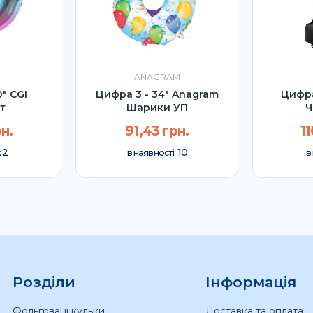
ANAGRAM
" CGI
Цифра 3 - 34" Anagram
Цифра
т
Шарики УП
Ч
н.
91,43 грн.
11
2
10
:
в наявності:
в
Розділи
Інформація
Фольговані кульки
Доставка та оплата