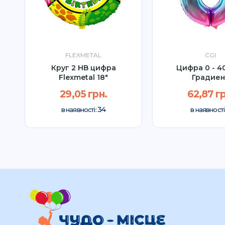
FLEXMETAL
CGI
l
Круг 2 HB цифра
Цифра 0 - 40
Flexmetal 18"
Градиен
29,05 грн.
62,87 гр
34
в наявності:
в наявності