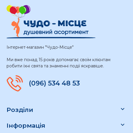
Інтернет-магазин "Чудо-Місце"
Ми вже понад 15 років допомагає своїм клієнтам
робити їхні свята та знаменні події яскравіше.
(096) 534 48 53

Розділи

Інформація