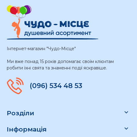
Інтернет-магазин "Чудо-Місце"
Ми вже понад 15 років допомагає своїм клієнтам
робити їхні свята та знаменні події яскравіше.
(096) 534 48 53

Розділи

Інформація