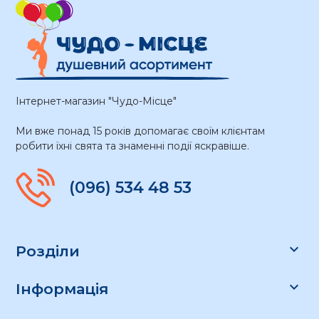
Інтернет-магазин "Чудо-Місце"
Ми вже понад 15 років допомагає своїм клієнтам
робити їхні свята та знаменні події яскравіше.
(096) 534 48 53

Розділи

Інформація