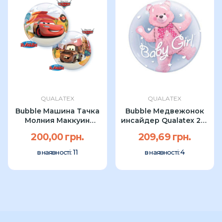
QUALATEX
QUALATEX
Bubble Машина Тачка
Bubble Медвежонок
Молния Маккуин
инсайдер Qualatex 24"
Qualatex...
розовый УП
200,00 грн.
209,69 грн.
11
4
в наявності:
в наявності: