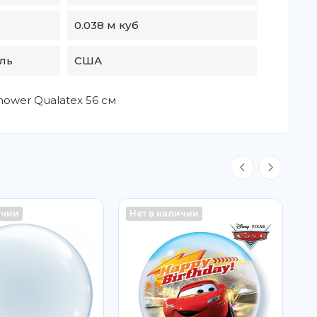
0.038 м куб
ль
США
ower Qualatex 56 см
ичии
Нет в наличии