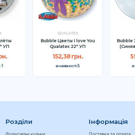
X
QUALATEX
олёты
Bubble Цветы I love You
Bubble 
" УП
Qualatex 22" УП
(Синяя
рн.
152,38 грн.
5
1
5
:
в наявності:
в
Розділи
Інформація
Фольговані кульки
Доставка та оплата