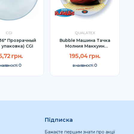
CGI
QUALATEX
36" Прозрачный
Bubble Машина Тачка
 упаковка) CGI
Молния Маккуин
Qualatex...
5,72 грн.
195,04 грн.
0
0
 наявності:
в наявності:
Підписка
Бажаєте першим знати про акції