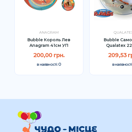
ANAGRAM
QUALATE
x
Bubble Король Лев
Bubble Сам
Anagram 41см УП
Qualatex 22
200,00 грн.
209,53 г
0
в наявності:
в наявності