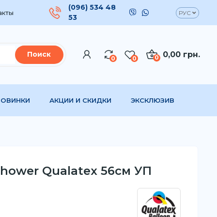
(096) 534 48
акты
РУС
53
0,00 грн.
Поиск
0
0
0
НОВИНКИ
АКЦИИ И СКИДКИ
ЭКСКЛЮЗИВ
hower Qualatex 56см УП