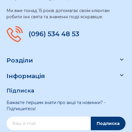
Ми вже понад 15 років допомагає своїм клієнтам
робити їхні свята та знаменні події яскравіше.
(096) 534 48 53

Розділи

Інформація
Підписка
Бажаєте першим знати про акції та новинки? -
Підпишитесь!
Подписка