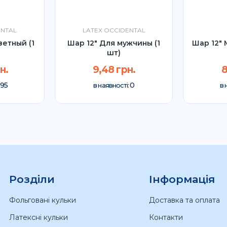
ENTAL
LATEX OCCIDENTAL
ветный (1
Шар 12″ Для мужчины (1
Шар 12" 
шт)
н.
9,48 грн.
8
95
0
в наявності:
в 
Розділи
Інформація
Фольговані кульки
Доставка та оплата
Латексні кульки
Контакти