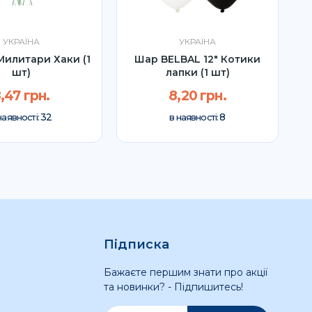
УКРАЇНА
УКРАЇНА
Милитари Хаки (1
Шар BELBAL 12" Котики
шт)
лапки (1 шт)
,47 грн.
8,20 грн.
32
8
наявності:
в наявності:
Підписка
Бажаєте першим знати про акції
та новинки? - Підпишитесь!