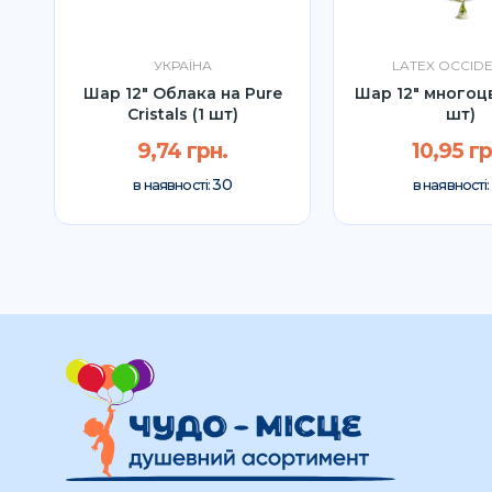
УКРАЇНА
LATEX OCCID
т)
Шар 12" Облака на Pure
Шар 12" многоц
Cristals (1 шт)
шт)
9,74 грн.
10,95 гр
30
в наявності:
в наявності: