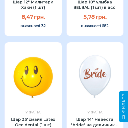
Шар 12" Милитари
Шар 10" улыбка
Хаки (1 шт)
BELBAL (1 шт) в асс.
8,47 грн.
5,78 грн.
32
682
в наявності:
в наявності:
ФИЛЬТР
УКРАЇНА
УКРАЇНА
Шар 35"смайл Latex
Шар 14" Невеста
Occidental (1 шт)
"bride" на девичник (1