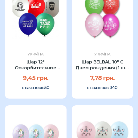
УКРАЇНА
УКРАЇНА
Шар 12"
Шар BELBAL 10" С
Оскорбительные
Днем рождения (1 шт)
шарики для мужчин (1
в асс.
9,45 грн.
7,78 грн.
шт)...
50
340
в наявності:
в наявності: