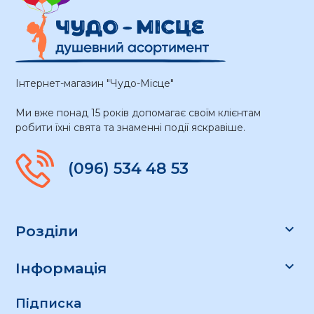
Інтернет-магазин "Чудо-Місце"
Ми вже понад 15 років допомагає своїм клієнтам
робити їхні свята та знаменні події яскравіше.
(096) 534 48 53

Розділи

Інформація
Підписка