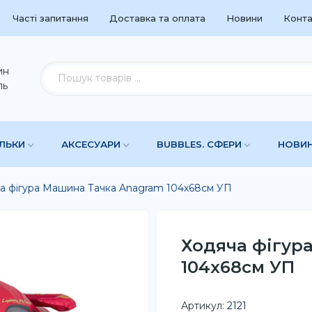
Часті запитання
Доставка та оплата
Новини
Конта
ин
ль
УЛЬКИ
АКСЕСУАРИ
BUBBLES. СФЕРИ
НОВИ
а фігура Машина Тачка Anagram 104х68см УП
Ходяча фігур
104х68см УП
Артикул:
2121