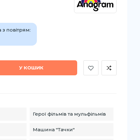
 з повітрям:
У КОШИК
Герої фільмів та мульфільмів
Машина "Тачки"