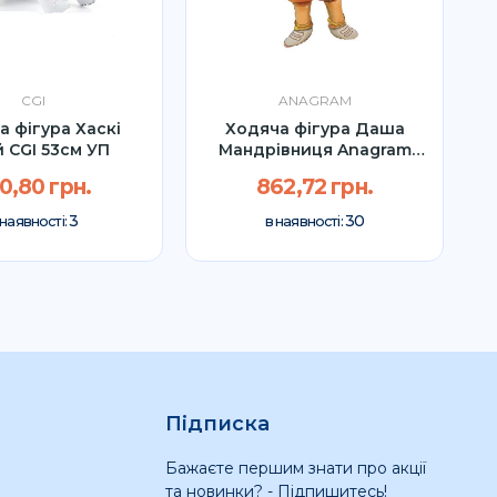
CGI
ANAGRAM
а фігура Хаскі
Ходяча фігура Даша
й CGI 53см УП
Мандрівниця Anagram
127см УП
0,80 грн.
862,72 грн.
3
30
 наявності:
в наявності:
Підписка
Бажаєте першим знати про акції
та новинки? - Підпишитесь!