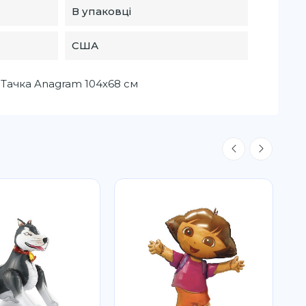
В упаковці
США
Тачка Anagram 104х68 см