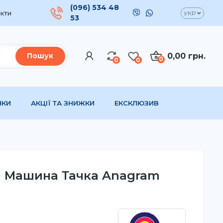
(096) 534 48
кти
УКР
53
0,00 грн.
Пошук
0
0
0
НКИ
АКЦІЇ ТА ЗНИЖКИ
ЕКСКЛЮЗИВ
а Машина Тачка Anagram