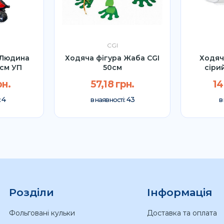
CGI
 Людина
Ходяча фігура Жаба CGI
Ходяч
0см УП
50см
сіри
рн.
57,18 грн.
14
4
43
:
в наявності:
в
Розділи
Інформація
Фольговані кульки
Доставка та оплата