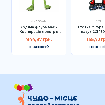
ANAGRAM
CGI
GI
Ходяча фігура Майк
Стояча фігура
Корпорація монстрів
павук CGI 15
Anagram...
944,97 грн.
155,72 г
0
в наявності:
в наявності