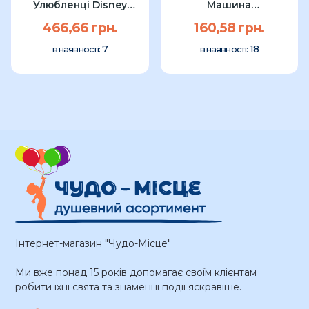
Улюбленці Disney
Машина
Pumpkin Anagram...
бронеавтомобіль
466,66 грн.
160,58 грн.
58x65см...
7
18
в наявності:
в наявності:
Інтернет-магазин "Чудо-Місце"
Ми вже понад 15 років допомагає своїм клієнтам
робити їхні свята та знаменні події яскравіше.