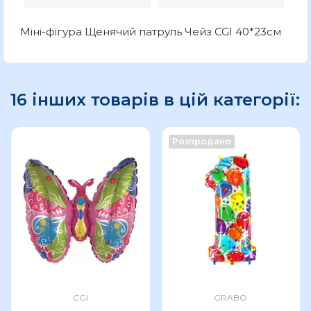
Міні-фігура Щенячий патруль Чейз CGI 40*23см
16 інших товарів в цій категорії:
Розпродано
CGI
GRABO