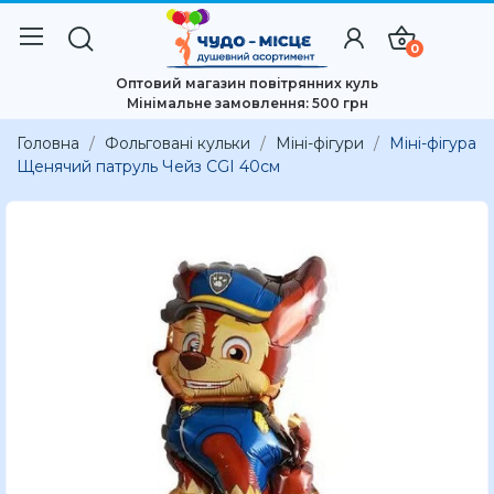
0
Оптовий магазин повітрянних куль
Мінімальне замовлення: 500 грн
Головна
Фольговані кульки
Міні-фігури
Міні-фігура
Щенячий патруль Чейз CGI 40см