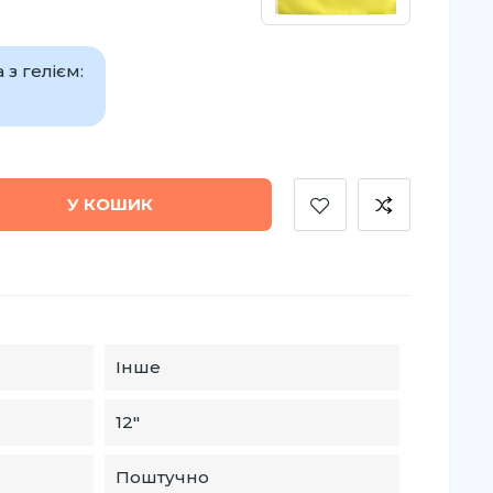
з гелієм:
У КОШИК
Інше
12″
Поштучно