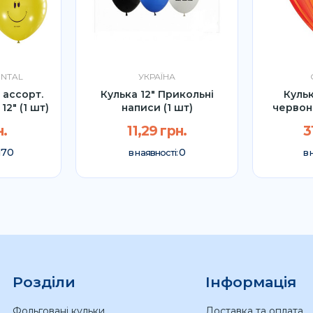
ENTAL
УКРАЇНА
 ассорт.
Кулька 12" Прикольні
Кульк
12″ (1 шт)
написи (1 шт)
червон
н.
11,29 грн.
3
170
0
в наявності:
в 
Розділи
Інформація
Фольговані кульки
Доставка та оплата