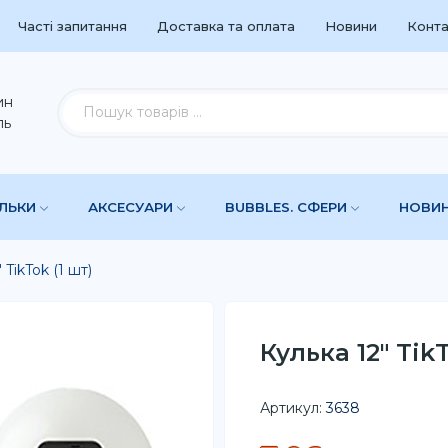
Часті запитання
Доставка та оплата
Новини
Конта
ин
ль
УЛЬКИ
АКСЕСУАРИ
BUBBLES. СФЕРИ
НОВИ
 TikTok (1 шт)
Кулька 12" TikT
Артикул:
3638