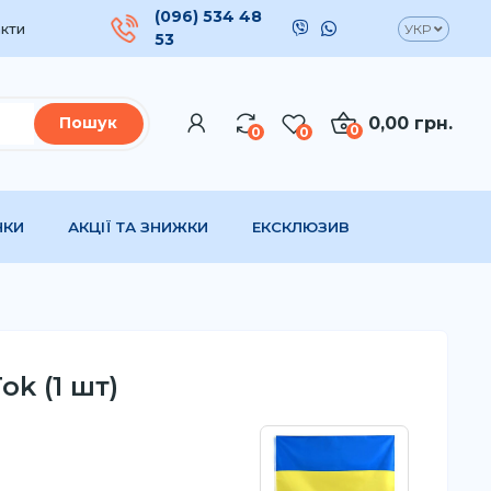
(096) 534 48
кти
УКР
53
0,00 грн.
Пошук
0
0
0
НКИ
АКЦІЇ ТА ЗНИЖКИ
ЕКСКЛЮЗИВ
ok (1 шт)