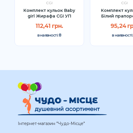
CGI
CGI
ш
Комплект кульок Baby
Комплект кул
girl Жирафа CGI УП
Білий прапор
112,41 грн.
95,24 гр
8
в наявності:
в наявності
Інтернет-магазин "Чудо-Місце"