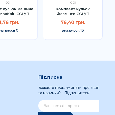
CGI
CGI
т кульок машина
Комплект кульок
МакКвін CGI УП
Фламінго CGI УП
1,76 грн.
76,40 грн.
0
13
 наявності:
в наявності:
Підписка
Бажаєте першим знати про акції
та новинки? - Підпишитесь!