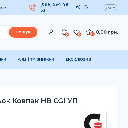
(096) 534 48
кти
УКР
53
0,00 грн.
Пошук
0
0
0
НКИ
АКЦІЇ ТА ЗНИЖКИ
ЕКСКЛЮЗИВ
ок Ковпак HB CGI УП