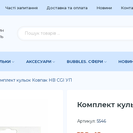
Часті запитання
Доставка та оплата
Новини
Конта
ин
ль
УЛЬКИ
АКСЕСУАРИ
BUBBLES. СФЕРИ
НОВИ
мплект кульок Ковпак HB CGI УП
Комплект куль
Артикул:
5546