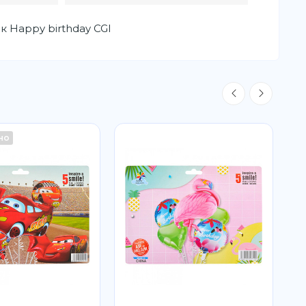
к Happy birthday CGI
но