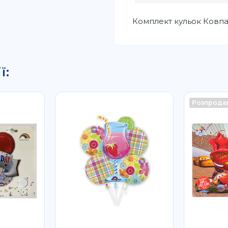
Комплект кульок Ковпа
ї:
Розпрода