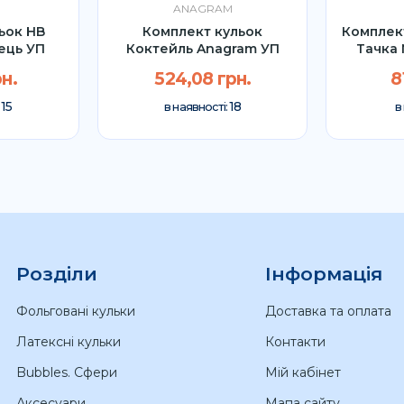
ANAGRAM
ьок HB
Комплект кульок
Комплек
ець УП
Коктейль Anagram УП
Тачка 
н.
524,08 грн.
8
15
18
:
в наявності:
в
Розділи
Інформація
Фольговані кульки
Доставка та оплата
Латексні кульки
Контакти
Bubbles. Сфери
Мій кабінет
Аксесуари
Мапа сайту