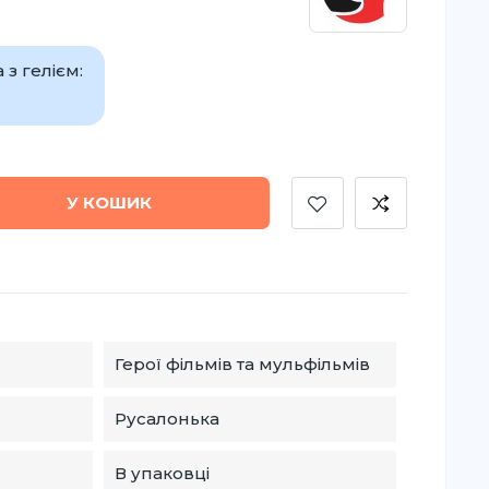
з гелієм:
У КОШИК
Герої фільмів та мульфільмів
Русалонька
В упаковці