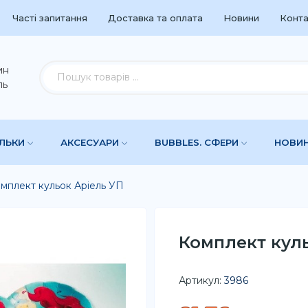
Часті запитання
Доставка та оплата
Новини
Конта
ин
ль
УЛЬКИ
АКСЕСУАРИ
BUBBLES. СФЕРИ
НОВИ
мплект кульок Аріель УП
Комплект кул
Артикул:
3986