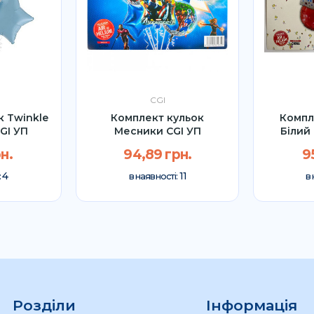
CGI
к Twinkle
Комплект кульок
Компл
GI УП
Месники CGI УП
Білий
рн.
94,89 грн.
9
4
11
:
в наявності:
в 
Розділи
Інформація