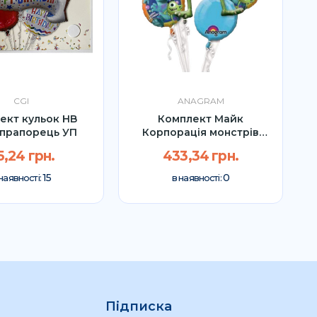
CGI
ANAGRAM
ект кульок HB
Комплект Майк
К
 прапорець УП
Корпорація монстрів
Anagram УП
5,24 грн.
433,34 грн.
15
0
наявності:
в наявності:
Підписка