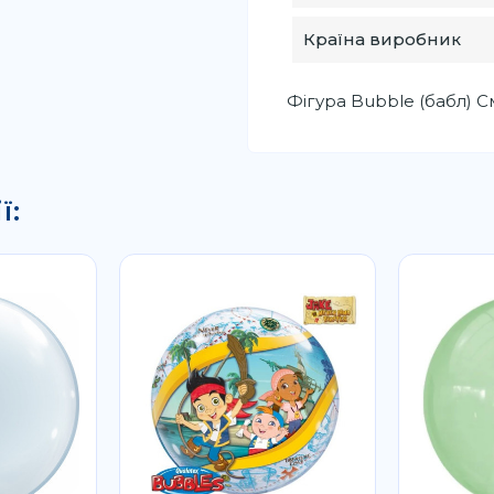
Країна виробник
Фігура Bubble (бабл) С
ї: