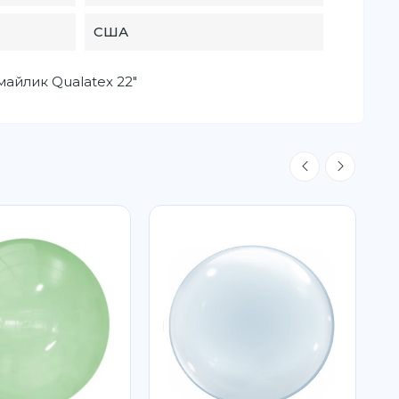
США
майлик Qualatex 22"
Х