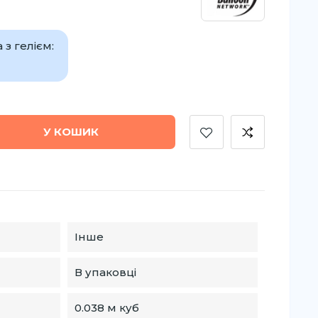
з гелієм:
У КОШИК
Інше
В упаковці
0.038 м куб