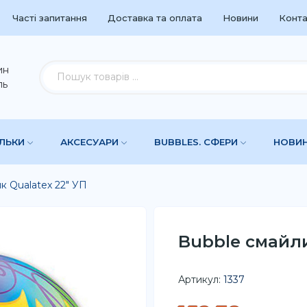
Часті запитання
Доставка та оплата
Новини
Конта
ин
ль
УЛЬКИ
АКСЕСУАРИ
BUBBLES. СФЕРИ
НОВИ
к Qualatex 22" УП
Bubble смайли
Артикул:
1337