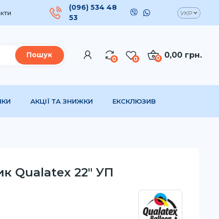
(096) 534 48
кти
УКР
53
0,00 грн.
Пошук
0
0
0
НКИ
АКЦІЇ ТА ЗНИЖКИ
ЕКСКЛЮЗИВ
к Qualatex 22" УП