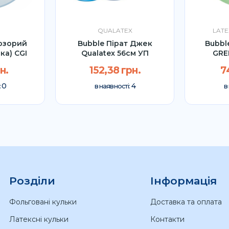
QUALATEX
LATE
розорий
Bubble Пірат Джек
Bubbl
ка) CGI
Qualatex 56см УП
GRE
Oc
н.
152,38 грн.
7
0
4
:
в наявності:
в
Розділи
Інформація
Фольговані кульки
Доставка та оплата
Латексні кульки
Контакти