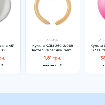
GEMAR
LATE
ська 45"
Кулька КДМ 260-2/069
Кулька 
шт)
Пастель тілесний Gemar
12" FUC
(1шт)
рн.
1,81 грн.
38
0
0
:
в наявності:
в