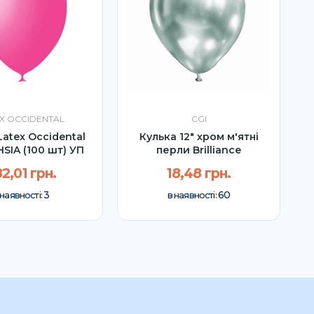
X OCCIDENTAL
CGI
Latex Occidental
Кулька 12" хром м'ятні
HSIA (100 шт) УП
перли Brilliance
3
2,01 грн.
18,48 грн.
3
60
 наявності:
в наявності: