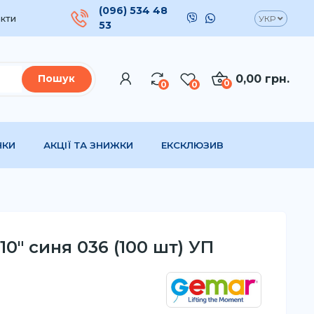
(096) 534 48
кти
УКР
53
0,00 грн.
Пошук
0
0
0
НКИ
АКЦІЇ ТА ЗНИЖКИ
ЕКСКЛЮЗИВ
0" синя 036 (100 шт) УП