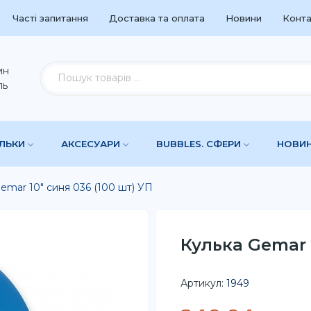
Часті запитання
Доставка та оплата
Новини
Конта
ин
ль
УЛЬКИ
АКСЕСУАРИ
BUBBLES. СФЕРИ
НОВИ
emar 10" синя 036 (100 шт) УП
Кулька Gemar 1
Артикул:
1949