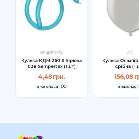
SEMPERTEX
CGI
Кулька КДМ 260 S Бірюза
Кулька Олімпій
)
038 Sempertex (1шт)
срібна (1 
4,48 грн.
156,08 г
100
в наявності:
в наявності