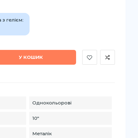
з гелієм:
У КОШИК
Однокольорові
10″
Металік