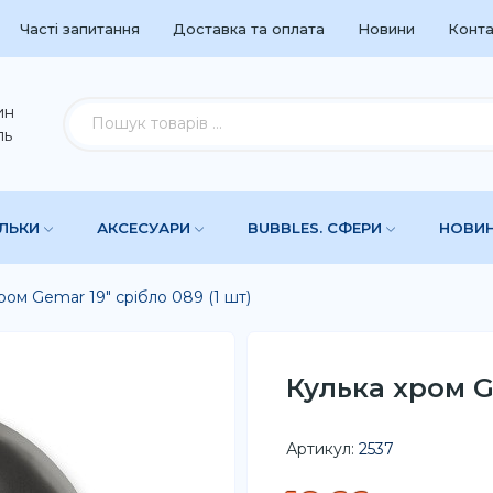
Часті запитання
Доставка та оплата
Новини
Конта
ин
ль
УЛЬКИ
АКСЕСУАРИ
BUBBLES. СФЕРИ
НОВИ
ром Gemar 19" срібло 089 (1 шт)
Кулька хром Ge
Артикул:
2537