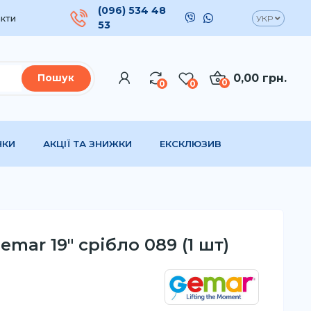
(096) 534 48
кти
УКР
53
0,00 грн.
Пошук
0
0
0
НКИ
АКЦІЇ ТА ЗНИЖКИ
ЕКСКЛЮЗИВ
mar 19" срібло 089 (1 шт)