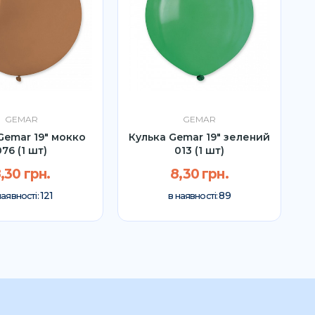
GEMAR
GEMAR
Gemar 19″ мокко
Кулька Gemar 19" зелений
К
076 (1 шт)
013 (1 шт)
,30 грн.
8,30 грн.
121
89
наявності:
в наявності: