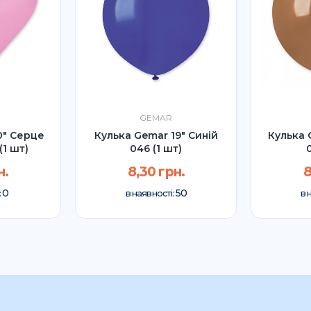
GEMAR
0" Серце
Кулька Gemar 19″ Синій
Кулька 
(1 шт)
046 (1 шт)
н.
8,30 грн.
8
0
50
:
в наявності:
в 