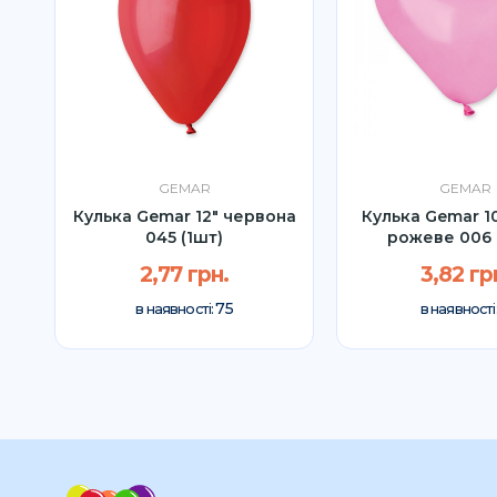
GEMAR
GEMAR
l
Кулька Gemar 12" червона
Кулька Gemar 1
045 (1шт)
рожеве 006 
2,77 грн.
3,82 гр
75
в наявності:
в наявності