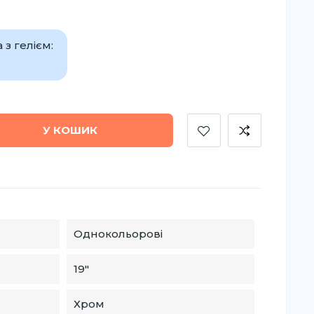
з гелієм:
У КОШИК
Однокольорові
19″
Хром